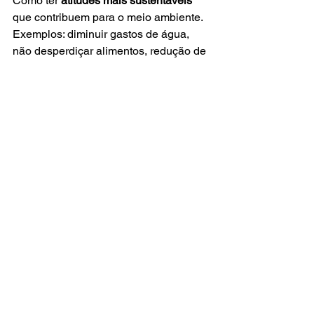
Como ter
 atitudes mais sustentáveis
que contribuem para o meio ambiente. 
Exemplos: diminuir gastos de água, 
não desperdiçar alimentos, redução de 
impressões.
3. Ergonomia
Dicas para o
 melhor desenvolvimento 
laboral
 através de posturas, alcances e 
amplitudes articulares confortáveis.
Aborde o melhor posicionamento para 
elevação manual de cargas (carregar) 
e deslocamento manual de cargas 
(empurrar e puxar).
 ajustes de estrutura e mobiliário de 
trabalho para 
intervenções mais 
seguras e confortáveis
, entre outros 