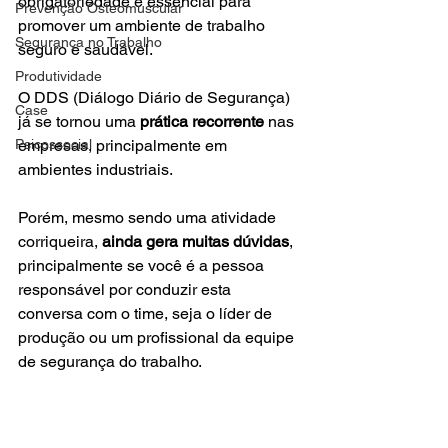
obrigatoriedade
é essencial para 
Prevenção Osteomuscular
promover um ambiente de trabalho 
Segurança no Trabalho
seguro e saudável.
Produtividade
O DDS (Diálogo Diário de Segurança) 
Case
já se tornou uma 
prática recorrente 
nas 
Psicossocial
empresas, principalmente em 
ambientes industriais.
Porém, mesmo sendo uma atividade 
corriqueira, 
ainda gera muitas dúvidas
, 
principalmente se você é a pessoa 
responsável por conduzir esta 
conversa com o time, seja o líder de 
produção ou um profissional da equipe 
de segurança do trabalho.