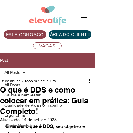
FALE CONOSCO
ÁREA DO CLIENTE
VAGAS
Post
All Posts
18 de abr. de 2022
5 min de leitura
All Posts
O que é DDS e como
Saúde e bem-estar
colocar em prática: Guia
Qualidade de Vida no Trabalho
Completo!
Ergonomia
Atualizado:
14 de set. de 2023
Saúde Mental
Entender o que é DDS, 
seu objetivo e 