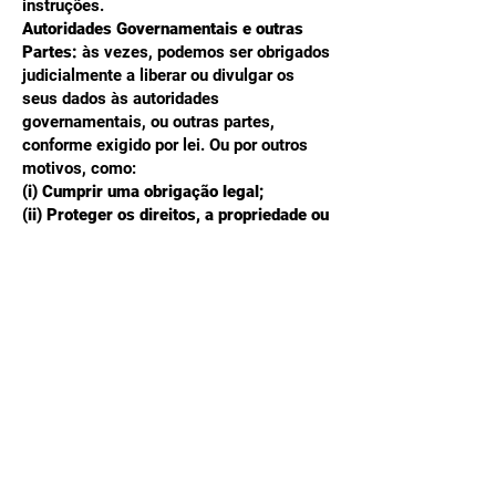
instruções.
Autoridades Governamentais e outras
Partes:
às vezes, podemos ser obrigados
judicialmente a liberar ou divulgar os
seus dados às autoridades
governamentais, ou outras partes,
conforme exigido por lei. Ou por outros
motivos, como:
(i) Cumprir uma obrigação legal;
(ii) Proteger os direitos, a propriedade ou
a segurança da Página;
(iii) Evitar um dano real ou potencial aos
bens, ou à segurança das pessoas;
(iv) De outra forma, conforme permitido
por lei.
Sobre seus Direitos em
relação aos Dados
coletados
O presente texto tem por objetivo
esclarecer os nossos leitores e visitantes