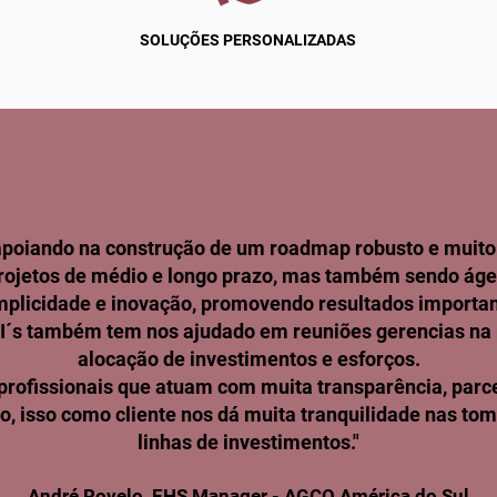
SOLUÇÕES PERSONALIZADAS
 apoiando na construção de um roadmap robusto e muito
projetos de médio e longo prazo, mas também sendo áge
plicidade e inovação, promovendo resultados importan
´s também tem nos ajudado em reuniões gerencias na 
alocação de investimentos e esforços.
profissionais que atuam com muita transparência, parc
o, isso como cliente nos dá muita tranquilidade nas to
linhas de investimentos."
André Rovelo, EHS Manager - AGCO América do Sul