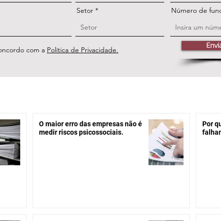
Setor
Número de func
Envi
concordo com a
Política de Privacidade.
O maior erro das empresas não é
Por q
medir riscos psicossociais.
falha