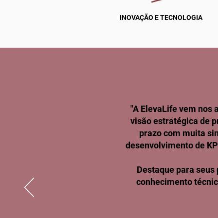
INOVAÇÃO E TECNOLOGIA
"A ElevaLife vem nos
visão estratégica de 
prazo com muita sim
desenvolvimento de KPI
Destaque para seus 
conhecimento técnic