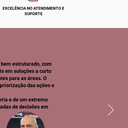
EXCELÊNCIA NO ATENDIMENTO E
SUPORTE
 bem estruturado, com
is em soluções a curto
tes para as áreas. O
priorização das ações e
eria e de um extremo
madas de decisões em