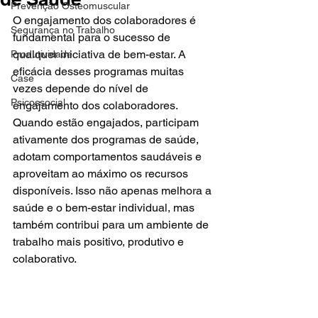
Prevenção Osteomuscular
O engajamento dos colaboradores é 
Segurança no Trabalho
fundamental para o sucesso de 
qualquer iniciativa de bem-estar. A 
Produtividade
eficácia desses programas muitas 
Case
vezes depende do nível de 
Psicossocial
engajamento dos colaboradores. 
Quando estão engajados, participam 
ativamente dos programas de saúde, 
adotam comportamentos saudáveis e 
aproveitam ao máximo os recursos 
disponíveis. Isso não apenas melhora a 
saúde e o bem-estar individual, mas 
também contribui para um ambiente de 
trabalho mais positivo, produtivo e 
colaborativo.