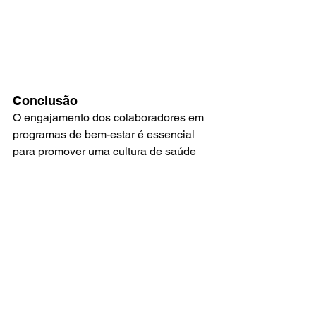
Conclusão
O engajamento dos colaboradores em 
programas de bem-estar é essencial 
para promover uma cultura de saúde 
dentro das organizações. Ao adotar 
estratégias eficazes de engajamento, 
as empresas podem motivar os 
colaboradores a adotar hábitos 
saudáveis, reduzir os custos com 
saúde e aumentar a satisfação e o 
desempenho no trabalho. Investir no 
bem-estar dos colaboradores não é 
apenas uma escolha ética, mas 