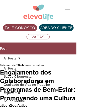
FALE CONOSCO
ÁREA DO CLIENTE
VAGAS
Post
All Posts
6 de mai. de 2024
3 min de leitura
All Posts
Engajamento dos
Saúde e bem-estar
Colaboradores em
Qualidade de Vida no Trabalho
Programas de Bem-Estar:
Ergonomia
Promovendo uma Cultura
Saúde Mental
de Saúde