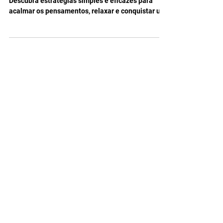
Como Acalmar uma Mente
Acelerada para Dormir Melhor
Sofre com mente acelerada na hora de dormir?
Descubra estratégias simples e eficazes para
acalmar os pensamentos, relaxar e conquistar um
sono mais profundo e reparador.