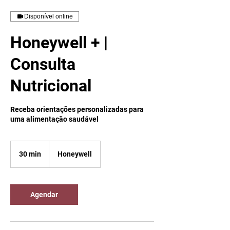
Disponível online
Honeywell + |
Consulta
Nutricional
Receba orientações personalizadas para
uma alimentação saudável
30 min
3
Honeywell
0
m
i
n
Agendar