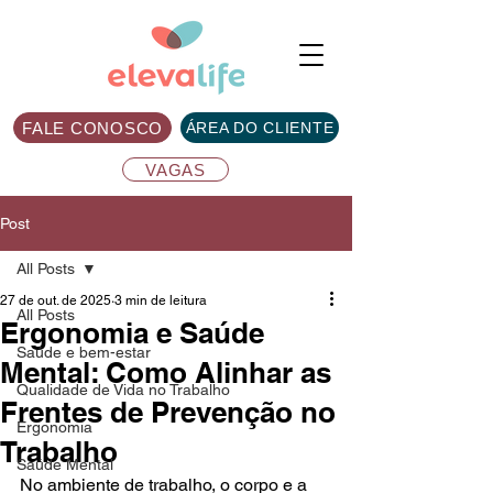
FALE CONOSCO
ÁREA DO CLIENTE
VAGAS
Post
All Posts
27 de out. de 2025
3 min de leitura
All Posts
Ergonomia e Saúde
Saúde e bem-estar
Mental: Como Alinhar as
Qualidade de Vida no Trabalho
Frentes de Prevenção no
Ergonomia
Trabalho
Saúde Mental
No ambiente de trabalho, o corpo e a 