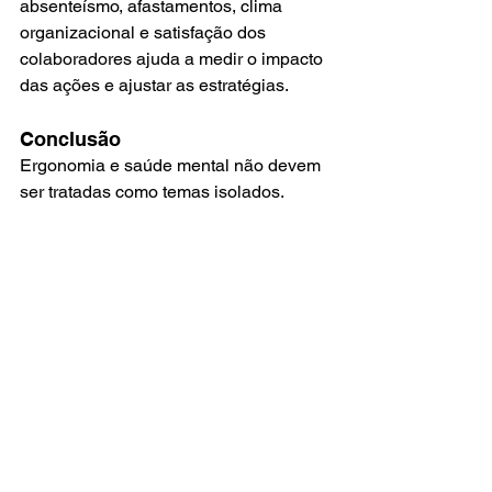
absenteísmo, afastamentos, clima 
organizacional e satisfação dos 
colaboradores ajuda a medir o impacto 
das ações e ajustar as estratégias.
Conclusão
Ergonomia e saúde mental não devem 
ser tratadas como temas isolados. 
Quando trabalhadas em conjunto, elas 
constroem uma base sólida para o bem-
estar e a produtividade nas 
organizações.
Empresas que alinham corpo e mente 
criam equipes mais engajadas, 
saudáveis e preparadas para lidar com 
os desafios diários e isso é a 
verdadeira prevenção.
Quer transformar o cuidado com a 