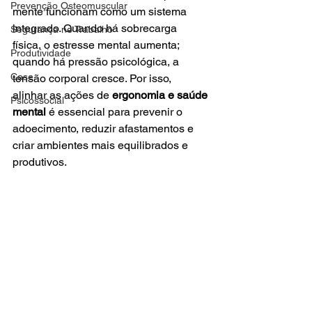
Prevenção Osteomuscular
mente funcionam como um sistema 
integrado. Quando há sobrecarga 
Segurança no Trabalho
física, o estresse mental aumenta; 
Produtividade
quando há pressão psicológica, a 
Case
tensão corporal cresce. Por isso, 
alinhar as ações de 
ergonomia e saúde 
Psicossocial
mental
 é essencial para prevenir o 
adoecimento, reduzir afastamentos e 
criar ambientes mais equilibrados e 
produtivos.