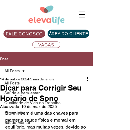
FALE CONOSCO
ÁREA DO CLIENTE
VAGAS
Post
All Posts
14 de out. de 2024
5 min de leitura
All Posts
Dicar para Corrigir Seu
Saúde e bem-estar
Horário de Sono
Qualidade de Vida no Trabalho
Atualizado:
10 de mar. de 2025
Ergonomia
Dormir bem é uma das chaves para 
manter a saúde física e mental em 
Saúde Mental
equilíbrio, mas muitas vezes, devido ao 