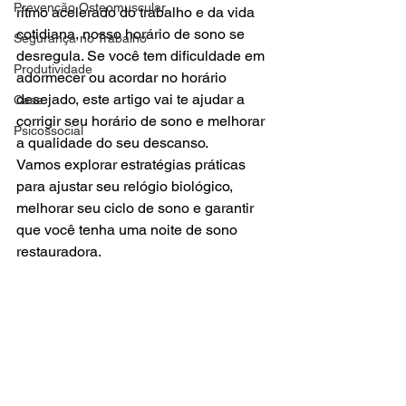
Prevenção Osteomuscular
ritmo acelerado do trabalho e da vida 
cotidiana, nosso horário de sono se 
Segurança no Trabalho
desregula. Se você tem dificuldade em 
Produtividade
adormecer ou acordar no horário 
desejado, este artigo vai te ajudar a 
Case
corrigir seu horário de sono e melhorar 
Psicossocial
a qualidade do seu descanso.
Vamos explorar estratégias práticas 
para ajustar seu relógio biológico, 
melhorar seu ciclo de sono e garantir 
que você tenha uma noite de sono 
restauradora.